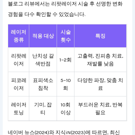
블로그 리뷰에서는 리팟레이저 시술 후 선명한 변화
경험을 다수 확인할 수 있었습니다.
레이저
시술
적용 대상
특징
종류
횟수
리팟레
난치성 갈
고출력, 진피층 치료,
1~2회
이저
색반점
재발률 낮음
피코레
표피색소
5~10
다양한 파장, 맞춤 치
이저
침착
회
료
레이저
기미, 잡
10회
부드러운 치료, 반복
토닝
티
이상
필요
네이버 뉴스(2024)와 지식iN(2023)에 따르면, 최신