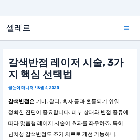
콘
셀레르
텐
Mai
츠
Men
로
갈색반점 레이저 시술, 3가
건
지 핵심 선택법
너
뛰
글쓴이
매니저
/
8월 4, 2025
기
갈색반점
은 기미, 잡티, 흑자 등과 혼동되기 쉬워
정확한 진단이 중요합니다. 피부 상태와 반점 종류에
따라 맞춤형 레이저 시술이 효과를 좌우하죠. 특히
난치성 갈색반점도 조기 치료로 개선 가능하니,