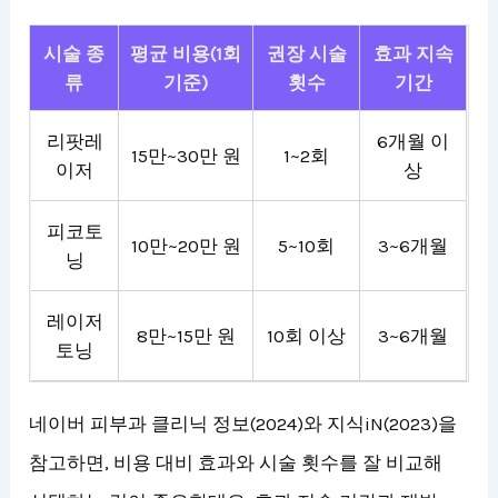
시술 종
평균 비용(1회
권장 시술
효과 지속
류
기준)
횟수
기간
리팟레
6개월 이
15만~30만 원
1~2회
이저
상
피코토
10만~20만 원
5~10회
3~6개월
닝
레이저
8만~15만 원
10회 이상
3~6개월
토닝
네이버 피부과 클리닉 정보(2024)와 지식iN(2023)을
참고하면, 비용 대비 효과와 시술 횟수를 잘 비교해