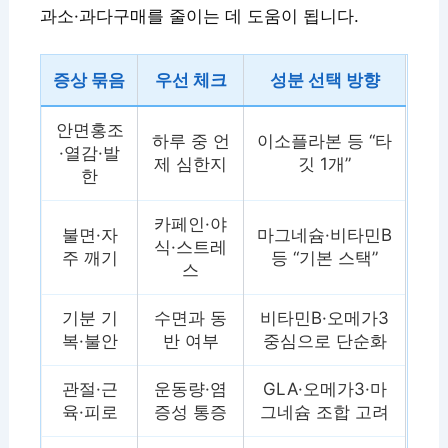
과소·과다구매를 줄이는 데 도움이 됩니다.
증상 묶음
우선 체크
성분 선택 방향
안면홍조
하루 중 언
이소플라본 등 “타
·열감·발
제 심한지
깃 1개”
한
카페인·야
불면·자
마그네슘·비타민B
식·스트레
주 깨기
등 “기본 스택”
스
기분 기
수면과 동
비타민B·오메가3
복·불안
반 여부
중심으로 단순화
관절·근
운동량·염
GLA·오메가3·마
육·피로
증성 통증
그네슘 조합 고려