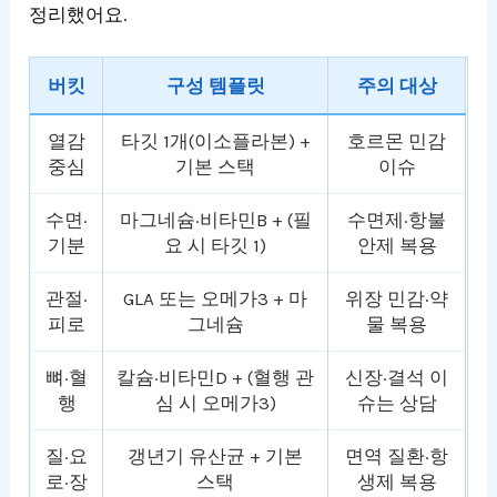
정리했어요.
버킷
구성 템플릿
주의 대상
열감
타깃 1개(이소플라본) +
호르몬 민감
중심
기본 스택
이슈
수면·
마그네슘·비타민B + (필
수면제·항불
기분
요 시 타깃 1)
안제 복용
관절·
GLA 또는 오메가3 + 마
위장 민감·약
피로
그네슘
물 복용
뼈·혈
칼슘·비타민D + (혈행 관
신장·결석 이
행
심 시 오메가3)
슈는 상담
질·요
갱년기 유산균 + 기본
면역 질환·항
로·장
스택
생제 복용