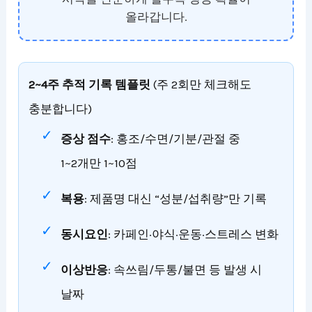
올라갑니다.
2~4주 추적 기록 템플릿
(주 2회만 체크해도
충분합니다)
증상 점수
: 홍조/수면/기분/관절 중
1~2개만 1~10점
복용
: 제품명 대신 “성분/섭취량”만 기록
동시요인
: 카페인·야식·운동·스트레스 변화
이상반응
: 속쓰림/두통/불면 등 발생 시
날짜