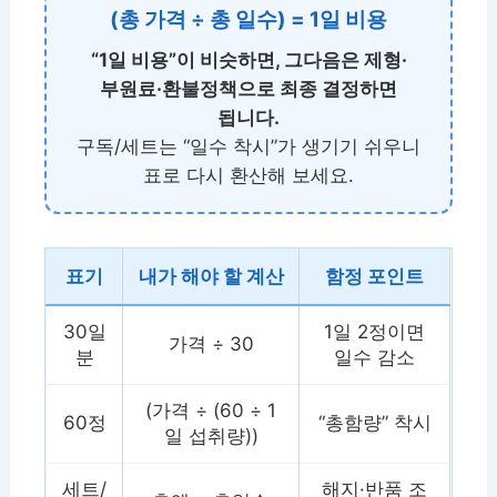
(총 가격 ÷ 총 일수) = 1일 비용
“1일 비용”이 비슷하면, 그다음은 제형·
부원료·환불정책으로 최종 결정하면
됩니다.
구독/세트는 “일수 착시”가 생기기 쉬우니
표로 다시 환산해 보세요.
표기
내가 해야 할 계산
함정 포인트
30일
1일 2정이면
가격 ÷ 30
분
일수 감소
(가격 ÷ (60 ÷ 1
60정
“총함량” 착시
일 섭취량))
세트/
해지·반품 조