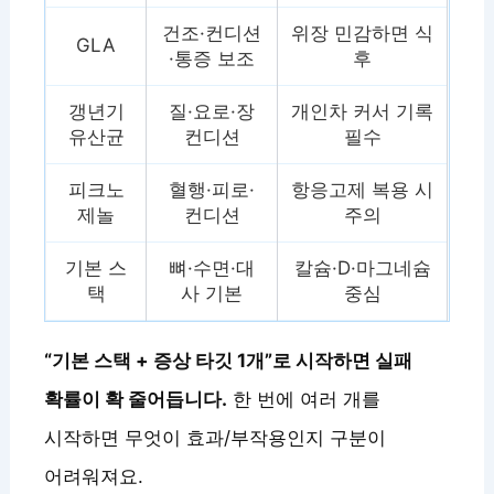
건조·컨디션
위장 민감하면 식
GLA
·통증 보조
후
갱년기
질·요로·장
개인차 커서 기록
유산균
컨디션
필수
피크노
혈행·피로·
항응고제 복용 시
제놀
컨디션
주의
기본 스
뼈·수면·대
칼슘·D·마그네슘
택
사 기본
중심
“기본 스택 + 증상 타깃 1개”로 시작하면 실패
확률이 확 줄어듭니다.
한 번에 여러 개를
시작하면 무엇이 효과/부작용인지 구분이
어려워져요.