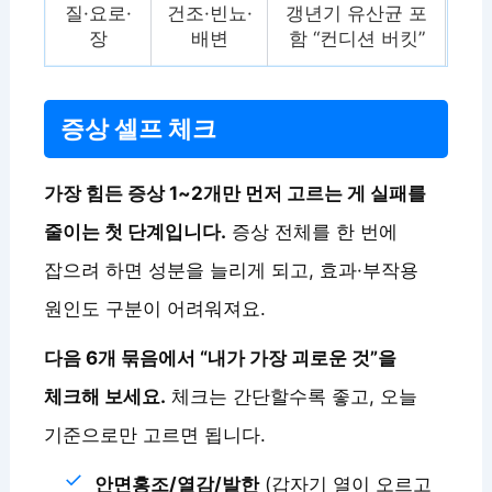
질·요로·
건조·빈뇨·
갱년기 유산균 포
장
배변
함 “컨디션 버킷”
증상 셀프 체크
가장 힘든 증상 1~2개만 먼저 고르는 게 실패를
줄이는 첫 단계입니다.
증상 전체를 한 번에
잡으려 하면 성분을 늘리게 되고, 효과·부작용
원인도 구분이 어려워져요.
다음 6개 묶음에서 “내가 가장 괴로운 것”을
체크해 보세요.
체크는 간단할수록 좋고, 오늘
기준으로만 고르면 됩니다.
안면홍조/열감/발한
(갑자기 열이 오르고