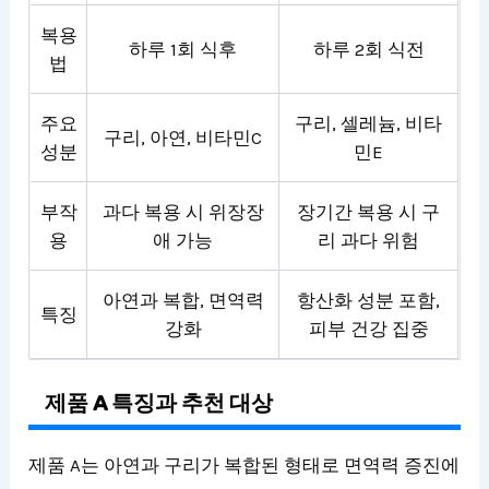
복용
하루 1회 식후
하루 2회 식전
법
주요
구리, 셀레늄, 비타
구리, 아연, 비타민C
성분
민E
부작
과다 복용 시 위장장
장기간 복용 시 구
용
애 가능
리 과다 위험
아연과 복합, 면역력
항산화 성분 포함,
특징
강화
피부 건강 집중
제품 A 특징과 추천 대상
제품 A는 아연과 구리가 복합된 형태로 면역력 증진에