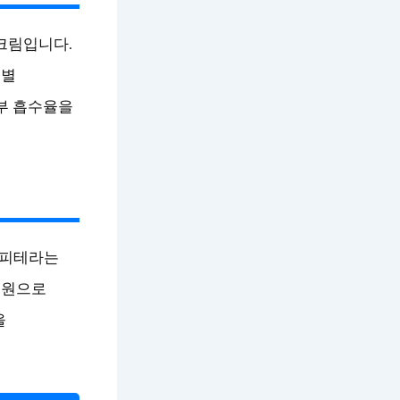
 크림입니다.
품별
부 흡수율을
 피테라는
급원으로
을