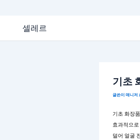
콘
셀레르
텐
츠
로
건
너
기초 
뛰
기
글쓴이
매니저
기초 화장품
효과적으로 
덜어 얼굴 