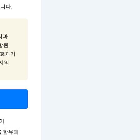
니다.
력과
포함된
 효과가
유지의
이
을 함유해