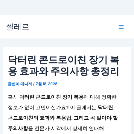
콘
셀레르
텐
Mai
츠
Men
로
닥터린 콘드로이친 장기 복
건
용 효과와 주의사항 총정리
너
뛰
글쓴이
매니저
/
7월 15, 2025
기
혹시
닥터린 콘드로이친 장기 복용
에 대해 정확한
정보가 없어 고민이신가요? 이 글에서는
닥터린
콘드로이친의 효과와 복용법, 그리고 꼭 알아야 할
주의사항
을 전문가 시각에서 상세히 안내해