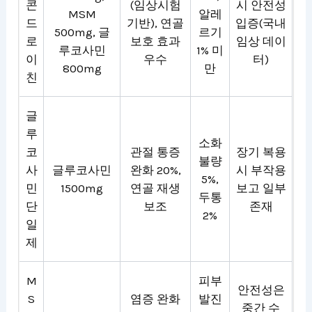
콘
(임상시험
시 안전성
MSM
알레
드
기반), 연골
입증(국내
500mg, 글
르기
로
보호 효과
임상 데이
루코사민
1% 미
이
우수
터)
800mg
만
친
글
루
소화
코
관절 통증
장기 복용
불량
사
글루코사민
완화 20%,
시 부작용
5%,
민
1500mg
연골 재생
보고 일부
두통
단
보조
존재
2%
일
제
M
피부
안전성은
S
염증 완화
발진
중간 수