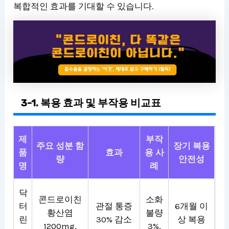
복합적인 효과를 기대할 수 있습니다.
3-1. 복용 효과 및 부작용 비교표
제
부작
주요 성분 함
장기 복용
품
효과
용 사
량
안전성
명
례
닥
콘드로이친
소화
터
관절 통증
6개월 이
황산염
불량
린
30% 감소
상 복용
1200mg,
3%,