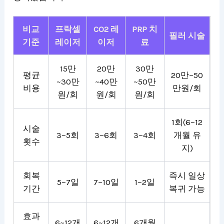
비교
프락셀
CO2 레
PRP 치
필러 시술
기준
레이저
이저
료
15만
20만
30만
평균
20만~50
~30만
~40만
~50만
비용
만원/회
원/회
원/회
원/회
1회(6~12
시술
3~5회
3~6회
3~4회
개월 유
횟수
지)
회복
즉시 일상
5~7일
7~10일
1~2일
기간
복귀 가능
효과
6~12개
6~12개
6개월