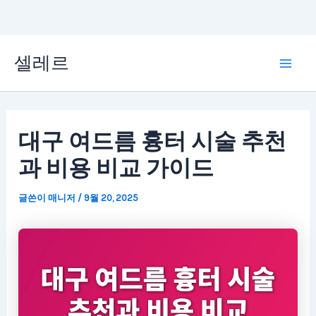
콘
셀레르
텐
Mai
츠
Men
로
대구 여드름 흉터 시술 추천
건
과 비용 비교 가이드
너
뛰
글쓴이
매니저
/
9월 20, 2025
기