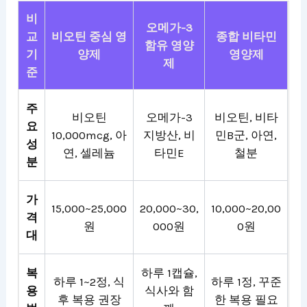
비
오메가-3
교
비오틴 중심 영
종합 비타민
함유 영양
기
양제
영양제
제
준
주
비오틴
오메가-3
비오틴, 비타
요
10,000mcg, 아
지방산, 비
민B군, 아연,
성
연, 셀레늄
타민E
철분
분
가
15,000~25,000
20,000~30,
10,000~20,00
격
원
000원
0원
대
복
하루 1캡슐,
하루 1~2정, 식
하루 1정, 꾸준
용
식사와 함
후 복용 권장
한 복용 필요