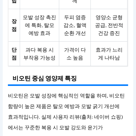
법
께
모발 성장 촉진
두피 염증
영양소 균형
장
에 특화, 탈모
감소, 혈액
공급, 전반적
점
예방 효과
순환 개선
건강 증진
단
과다 복용 시
가격이 다
효과가 느리
점
부작용 가능성
소 높음
게 나타남
비오틴 중심 영양제 특징
비오틴은 모발 성장에 핵심적인 역할을 하며, 비오틴
함량이 높은 제품은 탈모 예방과 모발 굵기 개선에
효과적입니다. 실제 사용자 리뷰(출처: 네이버 쇼핑)
에서는 꾸준한 복용 시 모발 강도와 윤기가