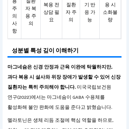
용
질환
복용 전
질환
기 반
용 시
주
자 복
상담 필
자 주
응 가
소화불
의
용 주
요
의
능
량
사
의
항
성분별 특성 깊이 이해하기
마그네슘은 신경 안정과 근육 이완에 탁월하지만,
과다 복용 시 설사와 위장 장애가 발생할 수 있어 신장
질환자는 특히 주의해야 합니다.
미국국립보건원
연구(2022)에서는 마그네슘이 GABA 수용체를
활성화해 불안 완화에 도움을 준다고 밝혔습니다.
멜라토닌은 생체 리듬 조절에 핵심 역할을 하므로,