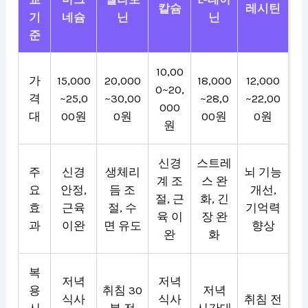
칼슘
레시틴
기
네슘
닌
닌
준
10,00
가
15,000
20,000
18,000
12,000
0~20,
격
~25,0
~30,00
~28,0
~22,00
000
대
00원
0원
00원
0원
원
신경
스트레
주
신경
생체리
뇌 기능
계 조
스 완
요
안정,
듬 조
개선,
절, 근
화, 긴
효
근육
절, 수
기억력
육 이
장 완
과
이완
면 유도
향상
완
화
복
저녁
저녁
용
취침 30
저녁
식사
식사
취침 전
시
분 전
시간대