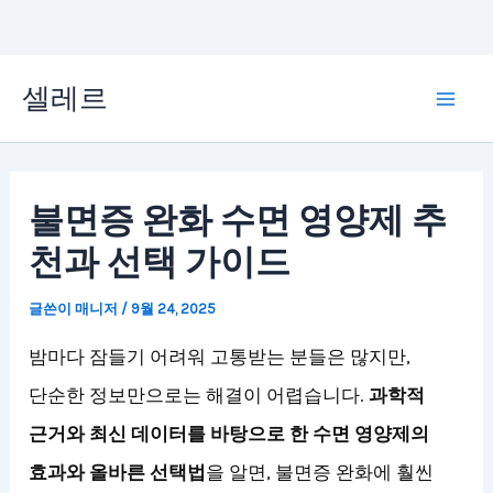
콘
셀레르
텐
Mai
츠
Men
로
불면증 완화 수면 영양제 추
건
천과 선택 가이드
너
뛰
글쓴이
매니저
/
9월 24, 2025
기
밤마다 잠들기 어려워 고통받는 분들은 많지만,
단순한 정보만으로는 해결이 어렵습니다.
과학적
근거와 최신 데이터를 바탕으로 한 수면 영양제의
효과와 올바른 선택법
을 알면, 불면증 완화에 훨씬