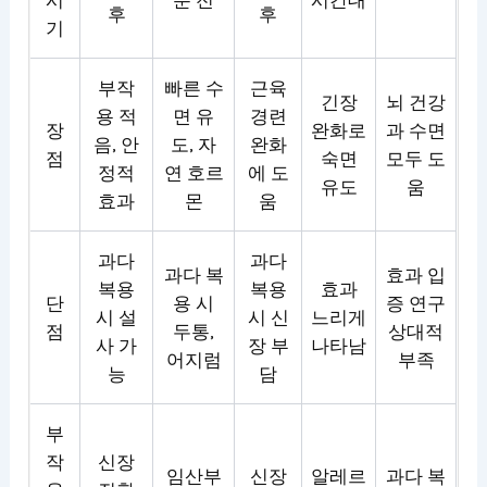
후
후
기
부작
빠른 수
근육
긴장
뇌 건강
용 적
면 유
경련
장
완화로
과 수면
음, 안
도, 자
완화
점
숙면
모두 도
정적
연 호르
에 도
유도
움
효과
몬
움
과다
과다
과다 복
효과 입
복용
복용
효과
단
용 시
증 연구
시 설
시 신
느리게
점
두통,
상대적
사 가
장 부
나타남
어지럼
부족
능
담
부
작
신장
임산부
신장
알레르
과다 복