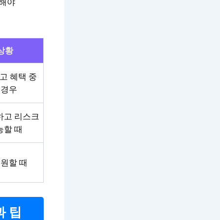
의해야
상황
고 혜택 중
 경우
하고 리스크
능할 때
 원할 때
과 팁