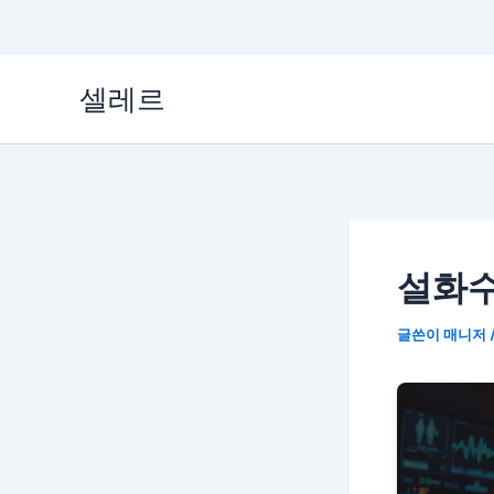
콘
셀레르
텐
츠
로
건
너
설화수
뛰
기
글쓴이
매니저