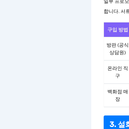
일부 프로모
합니다. 서
구입 방법
방판 (공식
상담원)
온라인 직
구
백화점 매
장
3. 