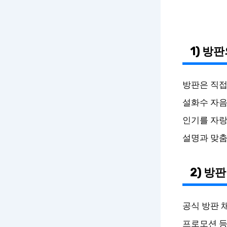
1) 방
방판은 직접
설화수 자음
인기를 자랑
설명과 맞춤
2) 방
공식 방판 
프로모션 등