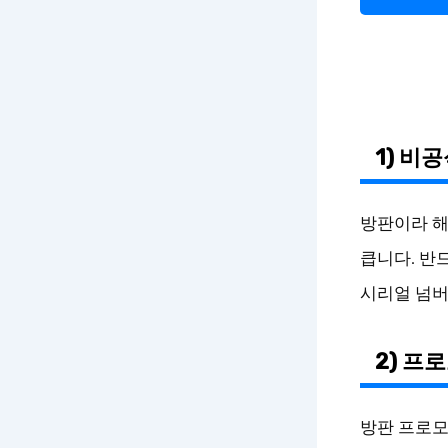
1) 비
방판이라 해
큽니다. 반
시리얼 넘버
2) 프
방판 프로모