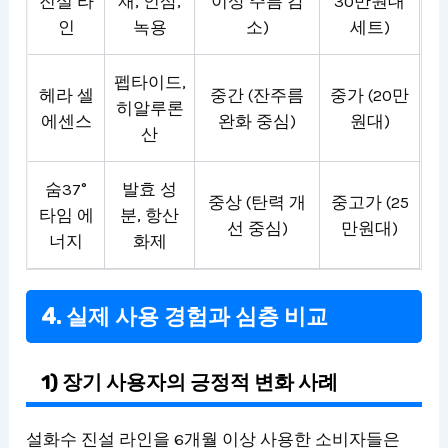
진설 라
재, 인삼,
이상 주름 감
30만원대
인
녹용
소)
세트)
펩타이드,
헤라 셀
중간 (잔주름
중가 (20만
히알루론
에센스
완화 중심)
원대)
산
숨37°
발효 성
중상 (탄력 개
중고가 (25
타임 에
분, 항산
선 중심)
만원대)
너지
화제
4. 실제 사용 경험과 심층 비교
1) 장기 사용자의 긍정적 변화 사례
설화수 진설 라인을 6개월 이상 사용한 소비자들은