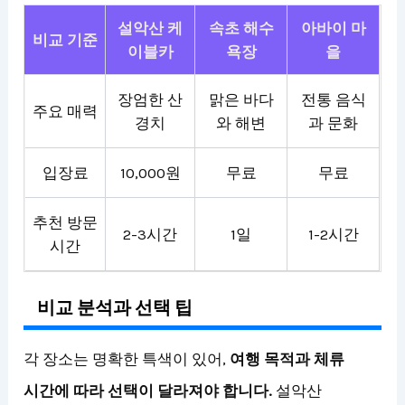
설악산 케
속초 해수
아바이 마
비교 기준
이블카
욕장
을
장엄한 산
맑은 바다
전통 음식
주요 매력
경치
와 해변
과 문화
입장료
10,000원
무료
무료
추천 방문
2-3시간
1일
1-2시간
시간
비교 분석과 선택 팁
각 장소는 명확한 특색이 있어,
여행 목적과 체류
시간에 따라 선택이 달라져야 합니다.
설악산