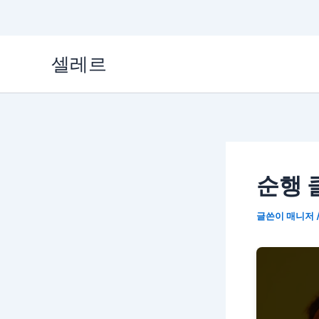
콘
셀레르
텐
츠
로
건
너
순행 
뛰
기
글쓴이
매니저