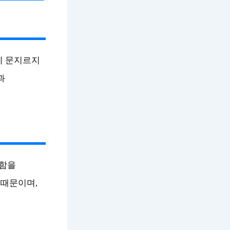
게 문지르지
과
촉함을
 때문이며,