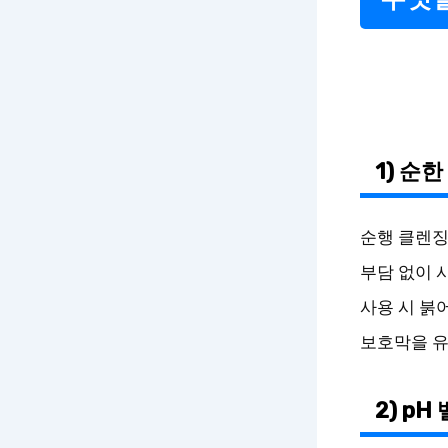
1) 순
순행 클렌징
부담 없이 
사용 시 붉
보호막을 유
2) p