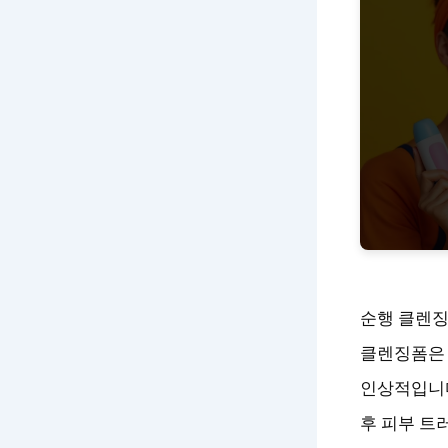
순행 클렌징
클렌징폼은 
인상적입니다
후 피부 트