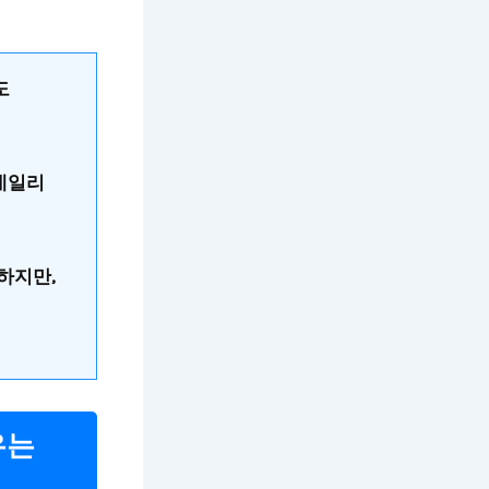
도
 데일리
하지만,
유는