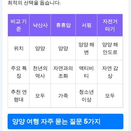
최적의 선택을 돕습니다.
비교 기
자전거
낙산사
휴휴암
서핑
준
타기
양양 해
양양 해
위치
양양
양양
변
안도로
주요 특
천년의
자연과의
액티비
자연 감
징
역사
조화
티
상
추천 연
청소년
모두
가족
모두
령대
이상
양양 여행 자주 묻는 질문 5가지