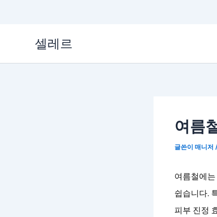
콘
셀레르
텐
츠
로
건
너
여름철
뛰
기
글쓴이
매니저
여름철에는 
쉽습니다. 
피부 진정 