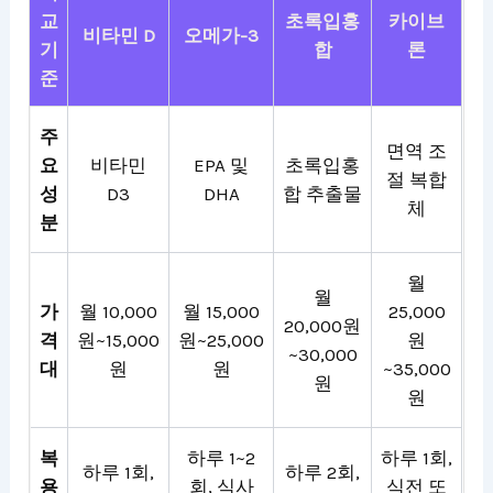
교
초록입홍
카이브
비타민 D
오메가-3
기
합
론
준
주
면역 조
요
비타민
EPA 및
초록입홍
절 복합
성
D3
DHA
합 추출물
체
분
월
월
가
월 10,000
월 15,000
25,000
20,000원
격
원~15,000
원~25,000
원
~30,000
대
원
원
~35,000
원
원
복
하루 1~2
하루 1회,
하루 1회,
하루 2회,
용
회, 식사
식전 또