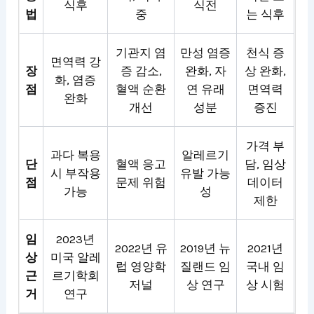
식후
식전
법
중
는 식후
기관지 염
만성 염증
천식 증
면역력 강
장
증 감소,
완화, 자
상 완화,
화, 염증
점
혈액 순환
연 유래
면역력
완화
개선
성분
증진
가격 부
과다 복용
알레르기
단
혈액 응고
담, 임상
시 부작용
유발 가능
점
문제 위험
데이터
가능
성
제한
임
2023년
2022년 유
2019년 뉴
2021년
상
미국 알레
럽 영양학
질랜드 임
국내 임
근
르기학회
저널
상 연구
상 시험
거
연구