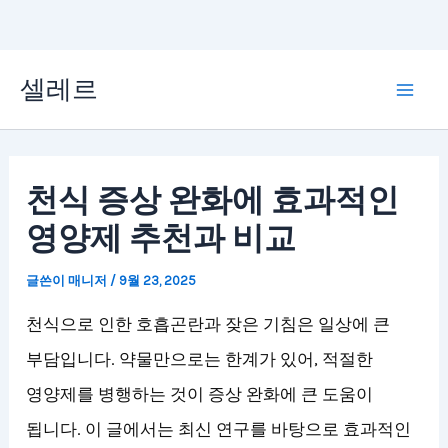
콘
셀레르
텐
Mai
츠
Men
로
천식 증상 완화에 효과적인
건
영양제 추천과 비교
너
뛰
글쓴이
매니저
/
9월 23, 2025
기
천식으로 인한 호흡곤란과 잦은 기침은 일상에 큰
부담입니다. 약물만으로는 한계가 있어, 적절한
영양제를 병행하는 것이 증상 완화에 큰 도움이
됩니다. 이 글에서는 최신 연구를 바탕으로 효과적인