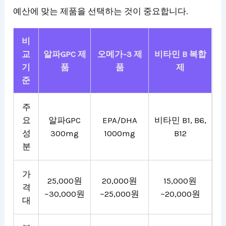
예산에 맞는 제품을 선택하는 것이 중요합니다.
비
교
알파GPC 제
오메가-3 제
비타민 B 복합
기
품
품
제
준
주
요
알파GPC
EPA/DHA
비타민 B1, B6,
성
300mg
1000mg
B12
분
가
25,000원
20,000원
15,000원
격
~30,000원
~25,000원
~20,000원
대