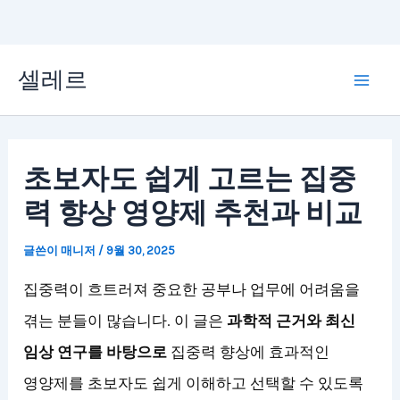
콘
셀레르
텐
Mai
츠
Men
로
초보자도 쉽게 고르는 집중
건
력 향상 영양제 추천과 비교
너
뛰
글쓴이
매니저
/
9월 30, 2025
기
집중력이 흐트러져 중요한 공부나 업무에 어려움을
겪는 분들이 많습니다. 이 글은
과학적 근거와 최신
임상 연구를 바탕으로
집중력 향상에 효과적인
영양제를 초보자도 쉽게 이해하고 선택할 수 있도록