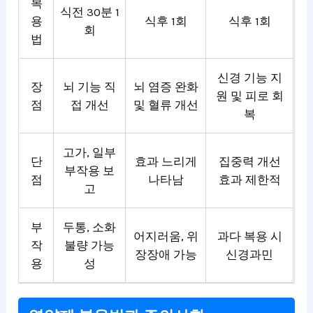
복
식전 30분 1
용
식후 1회
식후 1회
회
법
신경 기능 지
장
뇌 기능 직
뇌 염증 완화
원 및 피로 회
점
접 개선
및 혈류 개선
복
고가, 일부
단
효과 느리게
집중력 개선
부작용 보
점
나타남
효과 제한적
고
부
두통, 소화
어지러움, 위
과다 복용 시
작
불량 가능
장장애 가능
신경과민
용
성