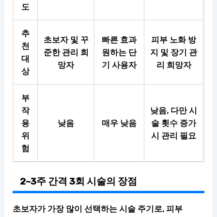
도
추
초보자 및 꾸
빠른 효과
피부 노화 방
천
준한 관리 희
원하는 단
지 및 장기 관
대
망자
기 사용자
리 희망자
상
부
작
낮음, 다만 시
용
낮음
매우 낮음
술 횟수 증가
위
시 관리 필요
험
2~3주 간격 3회 시술의 장점
초보자가 가장 많이 선택하는 시술 주기
로, 피부