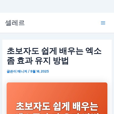
콘
셀레르
텐
Mai
츠
Men
로
초보자도 쉽게 배우는 엑소
건
좀 효과 유지 방법
너
뛰
글쓴이
매니저
/
9월 16, 2025
기