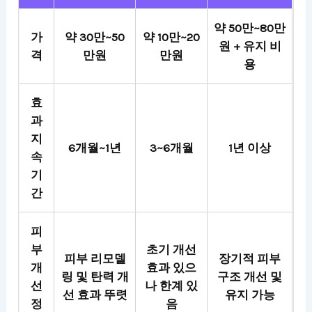
약 50만~80만
가
약 30만~50
약 10만~20
원 + 유지 비
격
만원
만원
용
효
과
지
6개월~1년
3~6개월
1년 이상
속
기
간
피
부
초기 개선
피부 리모델
장기적 피부
개
효과 있으
링 및 탄력 개
구조 개선 및
선
나 한계 있
선 효과 뚜렷
유지 가능
정
음