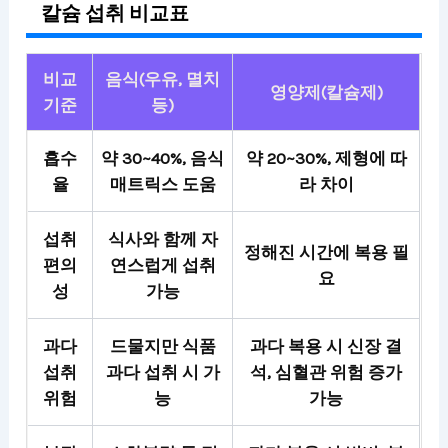
칼슘 섭취 비교표
비교
음식(우유, 멸치
영양제(칼슘제)
기준
등)
흡수
약 30~40%, 음식
약 20~30%, 제형에 따
율
매트릭스 도움
라 차이
섭취
식사와 함께 자
정해진 시간에 복용 필
편의
연스럽게 섭취
요
성
가능
과다
드물지만 식품
과다 복용 시 신장 결
섭취
과다 섭취 시 가
석, 심혈관 위험 증가
위험
능
가능