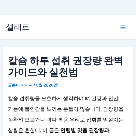
콘
셀레르
텐
Mai
츠
Men
로
칼슘 하루 섭취 권장량 완벽
건
가이드와 실천법
너
뛰
글쓴이
매니저
/
9월 21, 2025
기
칼슘 섭취량을 모호하게 생각하며 뼈 건강과 전신
기능에 불안감을 느끼는 분들이 많습니다. 권장량을
정확히 모르거나 과다 복용 우려로 섭취를 망설이는
상황은 흔한데, 이 글은
연령별 맞춤 권장량과