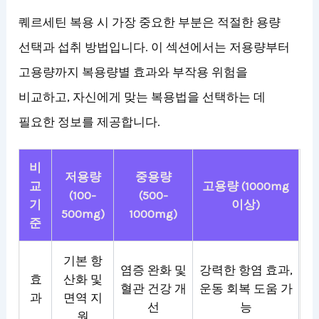
퀘르세틴 복용 시 가장 중요한 부분은 적절한 용량
선택과 섭취 방법입니다. 이 섹션에서는 저용량부터
고용량까지 복용량별 효과와 부작용 위험을
비교하고, 자신에게 맞는 복용법을 선택하는 데
필요한 정보를 제공합니다.
비
저용량
중용량
교
고용량 (1000mg
(100-
(500-
기
이상)
500mg)
1000mg)
준
기본 항
염증 완화 및
강력한 항염 효과,
효
산화 및
혈관 건강 개
운동 회복 도움 가
과
면역 지
선
능
원