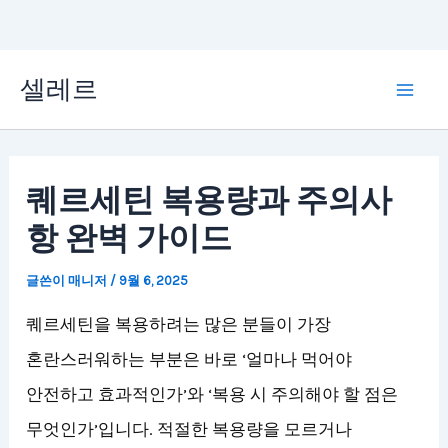
콘
셀레르
텐
Mai
츠
Men
로
퀘르세틴 복용량과 주의사
건
항 완벽 가이드
너
뛰
글쓴이
매니저
/
9월 6, 2025
기
퀘르세틴을 복용하려는 많은 분들이 가장
혼란스러워하는 부분은 바로 ‘얼마나 먹어야
안전하고 효과적인가’와 ‘복용 시 주의해야 할 점은
무엇인가’입니다. 적절한 복용량을 모르거나