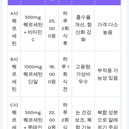
A사
하
500mg
흡수율
퀘
25,
루
퀘르세틴
개선, 항
가격 다소
르
00
2회
+ 비타민
산화 강
높음
세
0원
식
C
화
틴
후
B사
하
퀘
1000mg
18,
루 1
고용량,
부작용 가
르
퀘르세틴
00
회
가성비
능성 있음
세
단일
0원
식
우수
틴
전
C사
하
퀘
500mg
22,
루
눈 건강
복합 성분
르
퀘르세틴
00
2회
보조, 복
으로 알레
세
+ 루테인
0원
식
합 기능
르기 주의