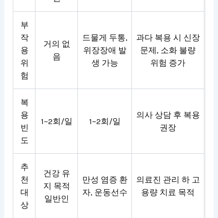
부
작
드물게 두통,
과다 복용 시 신장
거의 없
용
위장장애 발
문제, 소화 불량
음
위
생 가능
위험 증가
험
복
용
의사 상담 후 복용
1~2회/일
1~2회/일
빈
권장
도
추
건강 유
천
만성 염증 환
의료진 관리 하 고
지 목적
대
자, 운동선수
용량 치료 목적
일반인
상