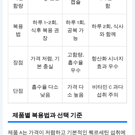
캡슐
함량
함
하루 1~2회,
하루 1회,
복용
하루 2회, 식사
식후 복용 권
공복 가
법
와 함께
장
능
고함량,
가격 저렴, 기
항산화 시너지
장점
흡수율
본 충실
효과 우수
우수
흡수율 다소
가격 다
비타민 C 과다
단점
낮음
소 높음
섭취 주의
제품별 복용법과 선택 기준
제품 A는 가격이 저렴하고 기본적인 퀘르세틴 섭취에