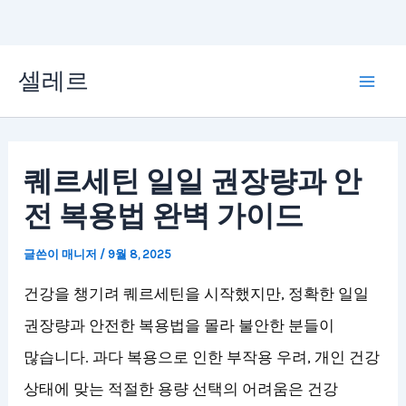
콘
셀레르
텐
Mai
츠
Men
로
퀘르세틴 일일 권장량과 안
건
전 복용법 완벽 가이드
너
뛰
글쓴이
매니저
/
9월 8, 2025
기
건강을 챙기려 퀘르세틴을 시작했지만, 정확한 일일
권장량과 안전한 복용법을 몰라 불안한 분들이
많습니다. 과다 복용으로 인한 부작용 우려, 개인 건강
상태에 맞는 적절한 용량 선택의 어려움은 건강