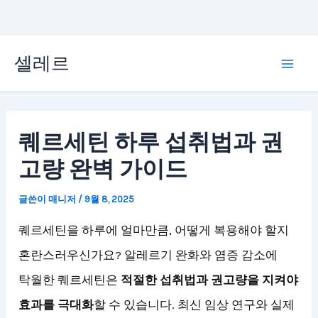
콘
셀레르
텐
Mai
츠
Men
로
퀘르세틴 하루 섭취법과 권
건
고량 완벽 가이드
너
뛰
글쓴이
매니저
/
9월 8, 2025
기
퀘르세틴을 하루에 얼마만큼, 어떻게 복용해야 할지
혼란스러우신가요? 알레르기 완화와 염증 감소에
탁월한 퀘르세틴은
적절한 섭취법과 권고량을 지켜야
효과를 극대화
할 수 있습니다. 최신 임상 연구와 실제