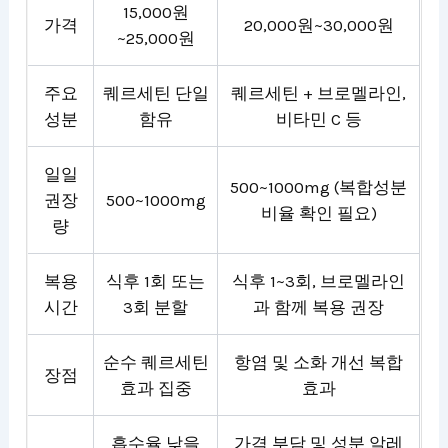
15,000원
가격
20,000원~30,000원
~25,000원
주요
퀘르세틴 단일
퀘르세틴 + 브로멜라인,
성분
함유
비타민 C 등
일일
500~1000mg (복합성분
권장
500~1000mg
비율 확인 필요)
량
복용
식후 1회 또는
식후 1~3회, 브로멜라인
시간
3회 분할
과 함께 복용 권장
순수 퀘르세틴
항염 및 소화 개선 복합
장점
효과 집중
효과
흡수율 낮을
가격 부담 및 성분 알레