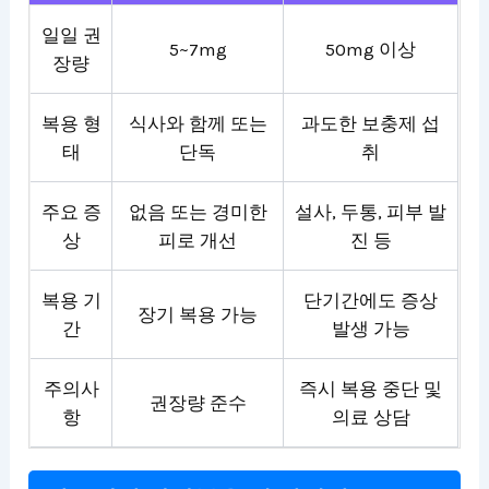
일일 권
5~7mg
50mg 이상
장량
복용 형
식사와 함께 또는
과도한 보충제 섭
태
단독
취
주요 증
없음 또는 경미한
설사, 두통, 피부 발
상
피로 개선
진 등
복용 기
단기간에도 증상
장기 복용 가능
간
발생 가능
주의사
즉시 복용 중단 및
권장량 준수
항
의료 상담