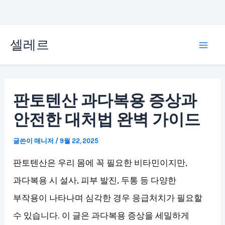
콘
셀레르
텐
Mai
츠
Men
로
판토텐산 과다복용 증상과
건
안전한 대처법 완벽 가이드
너
뛰
글쓴이
매니저
/
9월 22, 2025
기
판토텐산은 우리 몸에 꼭 필요한 비타민이지만,
과다복용 시 설사, 피부 발진, 두통 등 다양한
부작용이 나타나며 심각한 경우 응급처치가 필요할
수 있습니다. 이 글은 과다복용 증상을 세밀하게