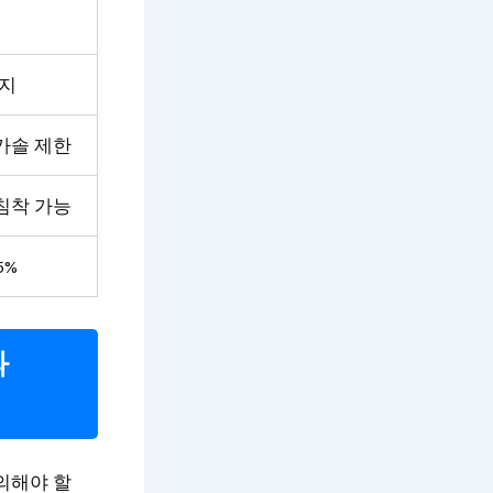
유지
카솔 제한
침착 가능
5%
과
의해야 할