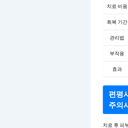
치료 비용
회복 기간
관리법
부작용
효과
편평사
주의
치료 후 피