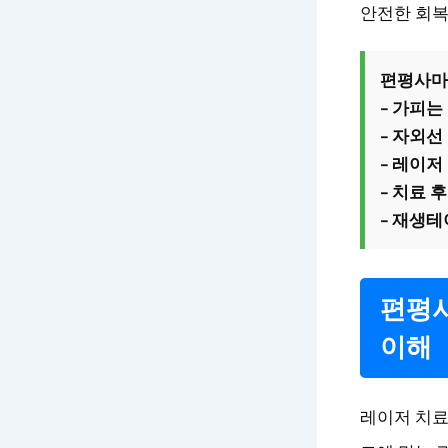
안전한 회복
편평사마
– 가피
– 자외
– 레이저
– 치료 
– 재생테
편평사
이해
레이저 치료