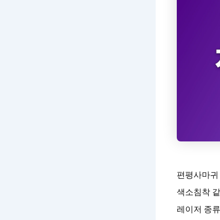
편평사마귀 
색소침착 같
레이저 종류