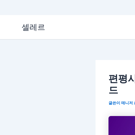
콘
셀레르
텐
츠
로
건
너
편평사
뛰
드
기
글쓴이
매니저