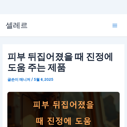
콘
셀레르
텐
Mai
츠
Men
로
피부 뒤집어졌을 때 진정에
건
도움 주는 제품
너
뛰
글쓴이
매니저
/
5월 6, 2025
기