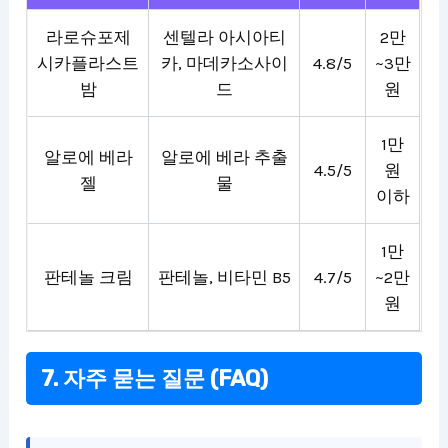
라로슈포제
센텔라 아시아티
2만
시카플라스트
카, 마데카소사이
4.8/5
~3만
밤
드
원
1만
알로에 베라
알로에 베라 추출
4.5/5
원
젤
물
이하
1만
판테놀 크림
판테놀, 비타민 B5
4.7/5
~2만
원
7. 자주 묻는 질문 (FAQ)