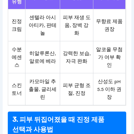
유형
센텔라 아시
피부 재생 도
진정
무향료 제품
아티카, 판테
움, 장벽 강
크림
권장
놀
화
수분
알코올 무첨
히알루론산,
강력한 보습,
에센
가 여부 확
알로에 베라
자극 완화
스
인
카모마일 추
산성도 pH
스킨
피부 균형 조
출물, 글리세
5.5 이하 권
토너
절, 진정
린
장
3. 피부 뒤집어졌을 때 진정 제품
선택과 사용법