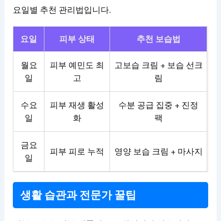
요일별 추천 관리법입니다.
요일
피부 상태
추천 보습법
월요
피부 예민도 최
고보습 크림 + 보습 선크
일
고
림
수요
피부 재생 활성
수분 공급 집중 + 진정
일
화
팩
금요
피부 피로 누적
영양 보습 크림 + 마사지
일
생활 습관과 전문가 꿀팁