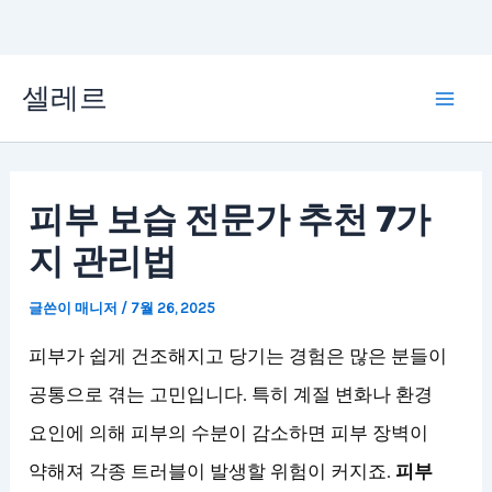
콘
셀레르
텐
Mai
츠
Men
로
피부 보습 전문가 추천 7가
건
지 관리법
너
뛰
글쓴이
매니저
/
7월 26, 2025
기
피부가 쉽게 건조해지고 당기는 경험은 많은 분들이
공통으로 겪는 고민입니다. 특히 계절 변화나 환경
요인에 의해 피부의 수분이 감소하면 피부 장벽이
약해져 각종 트러블이 발생할 위험이 커지죠.
피부