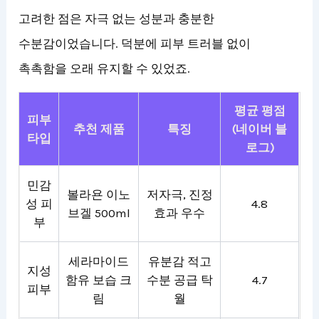
고려한 점은 자극 없는 성분과 충분한
수분감이었습니다. 덕분에 피부 트러블 없이
촉촉함을 오래 유지할 수 있었죠.
평균 평점
피부
추천 제품
특징
(네이버 블
타입
로그)
민감
볼라욘 이노
저자극, 진정
성 피
4.8
브겔 500ml
효과 우수
부
세라마이드
유분감 적고
지성
함유 보습 크
수분 공급 탁
4.7
피부
림
월