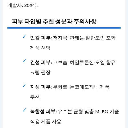
개발사, 2024).
피부 타입별 추천 성분과 주의사항
민감 피부:
저자극, 판테놀·알란토인 포함
제품 선택
건성 피부:
고보습, 히알루론산·오일 함유
크림 권장
지성 피부:
무향료, 논코메도제닉 제품
추천
복합성 피부:
유수분 균형 맞춤 MLE® 기술
적용 제품 사용