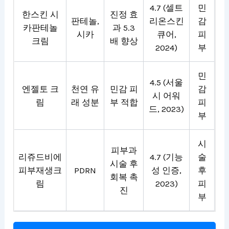
4.7 (셀트
민
한스킨 시
진정 효
판테놀,
리온스킨
감
카판테놀
과 5.3
시카
큐어,
피
크림
배 향상
2024)
부
민
4.5 (서울
엔젤토 크
천연 유
민감 피
감
시 어워
림
래 성분
부 적합
피
드, 2023)
부
시
피부과
리쥬드비에
4.7 (기능
술
시술 후
피부재생크
PDRN
성 인증,
후
회복 촉
림
2023)
피
진
부