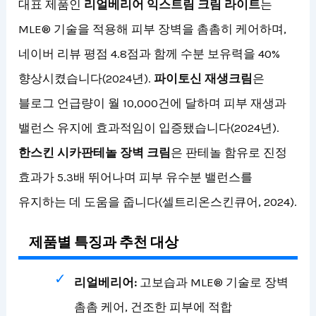
대표 제품인
리얼베리어 익스트림 크림 라이트
는
MLE® 기술을 적용해 피부 장벽을 촘촘히 케어하며,
네이버 리뷰 평점 4.8점과 함께 수분 보유력을 40%
향상시켰습니다(2024년).
파이토신 재생크림
은
블로그 언급량이 월 10,000건에 달하며 피부 재생과
밸런스 유지에 효과적임이 입증됐습니다(2024년).
한스킨 시카판테놀 장벽 크림
은 판테놀 함유로 진정
효과가 5.3배 뛰어나며 피부 유수분 밸런스를
유지하는 데 도움을 줍니다(셀트리온스킨큐어, 2024).
제품별 특징과 추천 대상
리얼베리어:
고보습과 MLE® 기술로 장벽
촘촘 케어, 건조한 피부에 적합