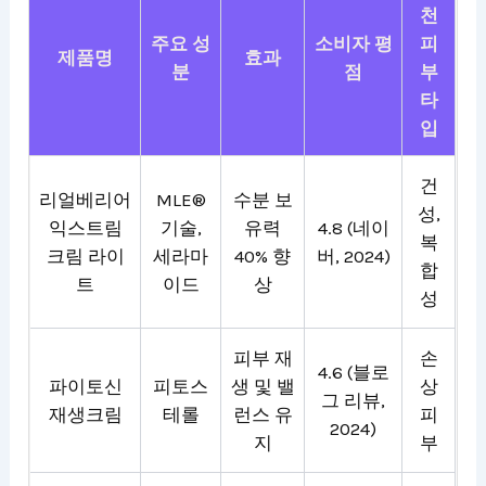
천
주요 성
소비자 평
피
제품명
효과
분
점
부
타
입
건
리얼베리어
MLE®
수분 보
성,
익스트림
기술,
유력
4.8 (네이
복
크림 라이
세라마
40% 향
버, 2024)
합
트
이드
상
성
피부 재
손
4.6 (블로
파이토신
피토스
생 및 밸
상
그 리뷰,
재생크림
테롤
런스 유
피
2024)
지
부