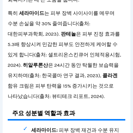
특히
세라마이드
는 피부 장벽 사이사이를 메우며
수분 손실을 약 30% 줄여줍니다(출처:
대한피부과학회, 2023).
판테놀
은 피부 진정 효과를
5.3배 향상시켜 민감한 피부도 안전하게 케어할 수
있게 합니다(출처: 셀트리온스킨큐어 인체적용시험,
2024).
히알루론산
은 24시간 동안 탁월한 보습력을
유지하며(출처: 한국콜마 연구 결과, 2023),
콜라겐
함유 크림은 피부 탄력을 15% 증가시키는 것으로
나타났습니다(출처: 뷰티테크 리포트, 2024).
주요 성분별 역할과 효과
세라마이드:
피부 장벽 재건과 수분 유지