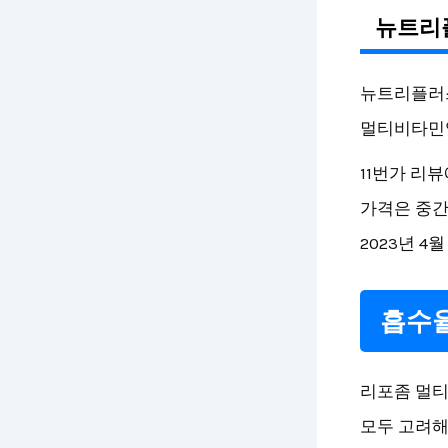
뉴트리
뉴트리플러스
멀티비타민입
11번가 리
가격은 중간
2023년 4월
흡수율
리포좀 멀티
모두 고려해