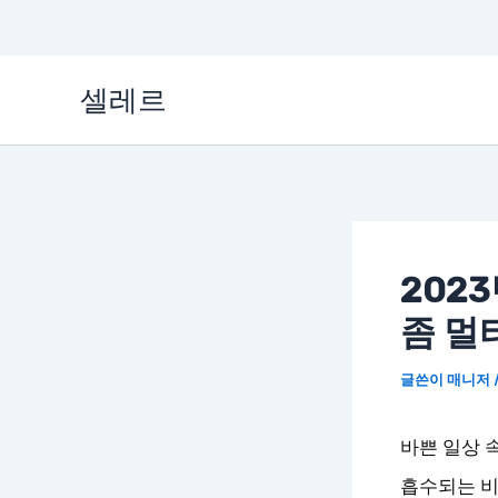
콘
셀레르
텐
츠
로
건
너
202
뛰
좀 멀
기
글쓴이
매니저
바쁜 일상 
흡수되는 비