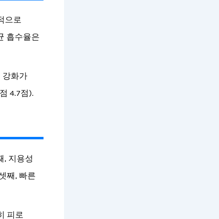
정적으로
평균 흡수율은
력 강화가
4.7점).
째, 지용성
셋째, 빠른
히 피로