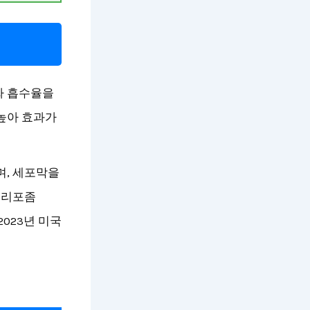
싸 흡수율을
높아 효과가
며, 세포막을
 리포좀
023년 미국