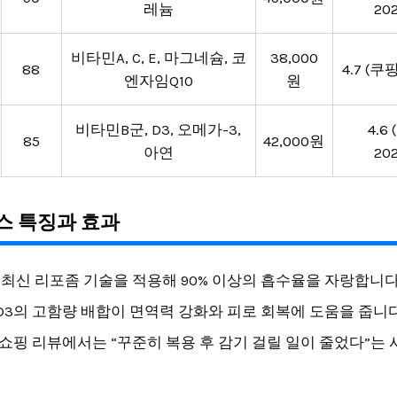
레늄
202
비타민A, C, E, 마그네슘, 코
38,000
88
4.7 (쿠팡
엔자임Q10
원
비타민B군, D3, 오메가-3,
4.6 
85
42,000원
아연
202
스 특징과 효과
최신 리포좀 기술을 적용해 90% 이상의 흡수율을 자랑합니다
D3의 고함량 배합이 면역력 강화와 피로 회복에 도움을 줍니다.
 쇼핑 리뷰에서는 “꾸준히 복용 후 감기 걸릴 일이 줄었다”는
.