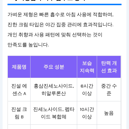
가벼운 제형은 빠른 흡수로 아침 사용에 적합하며,
진한 크림 타입은 야간 집중 관리에 효과적입니다.
개인 취향과 사용 패턴에 맞춰 선택하는 것이
만족도를 높입니다.
보습
탄력 개
제품명
주요 성분
지속력
선 효과
진설 에
홍삼진세노사이드,
8시간
중간 수
센스 A
히알루론산
이상
준
진설 크
진세노사이드, 펩타
10시간
높음
림 B
이드 복합체
이상