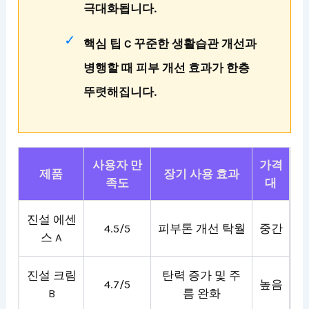
극대화됩니다.
핵심 팁 C 꾸준한 생활습관 개선과
병행할 때 피부 개선 효과가 한층
뚜렷해집니다.
사용자 만
가격
제품
장기 사용 효과
족도
대
진설 에센
4.5/5
피부톤 개선 탁월
중간
스 A
진설 크림
탄력 증가 및 주
4.7/5
높음
B
름 완화