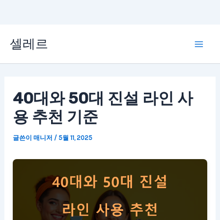
콘
셀레르
텐
Mai
츠
Men
로
40대와 50대 진설 라인 사
건
용 추천 기준
너
뛰
글쓴이
매니저
/
5월 11, 2025
기