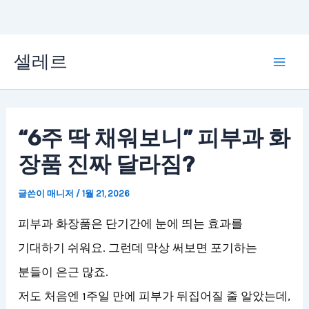
콘
셀레르
텐
Mai
츠
Men
로
“6주 딱 채워보니” 피부과 화
건
장품 진짜 달라짐?
너
뛰
글쓴이
매니저
/
1월 21, 2026
기
피부과 화장품은 단기간에 눈에 띄는 효과를
기대하기 쉬워요. 그런데 막상 써보면 포기하는
분들이 은근 많죠.
저도 처음엔 1주일 만에 피부가 뒤집어질 줄 알았는데,