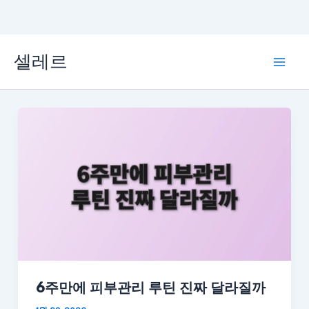
콘
셀레르
텐
Mai
츠
Men
로
건
너
뛰
기
6주만에 피부관리 루틴 진짜 달라질까