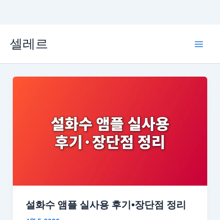
콘
셀레르
텐
Mai
츠
Men
로
건
너
뛰
기
설화수 앰플 실사용 후기·장단점 정리